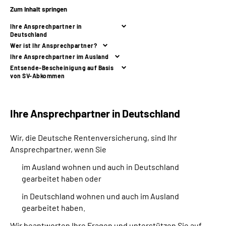
Zum Inhalt springen
Suche
Ihre Ansprechpartner in
Deutschland
Wer ist Ihr Ansprechpartner?
Language
Ihre Ansprechpartner im Ausland
Entsende-Bescheinigung auf Basis
von SV-Abkommen
Inhalte in Gebärdensprache (DGS)
Leichte Sprache
Ihre Ansprechpartner in Deutschland
Wir, die Deutsche Rentenversicherung, sind Ihr
Ansprechpartner, wenn Sie
Mein Kundenportal
im Ausland wohnen und auch in Deutschland
gearbeitet haben oder
in Deutschland wohnen und auch im Ausland
gearbeitet haben.
Wir beantworten Ihre Fragen und unterstützen Sie auf