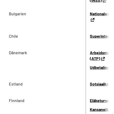
(INSS)
Bulgarien
Nationales Ve
Chile
Superintende
Dänemark
Arbejdsmarke
(ATP)
Udbetaling 
Estland
Sotsiaalkind
Finnland
Eläketurvake
Kansaneläkel