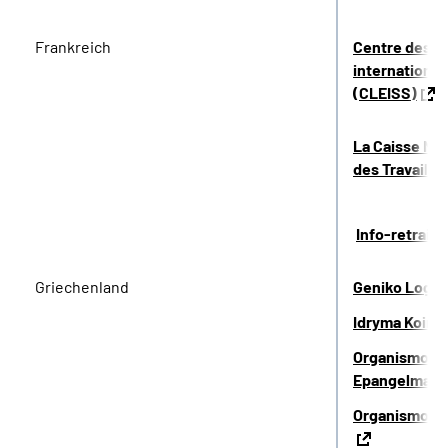
Frankreich
Centre des l
international
(CLEISS)
La Caisse Nat
des Travaille
Info-retraite
Griechenland
Geniko Logist
Idryma Koino
Organismos A
Epangelmati
Organismos G