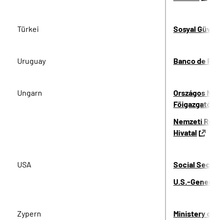
Türkei
Sosyal Güven
Uruguay
Banco de Pre
Ungarn
Országos Nyug
Főigazgatósá
Nemzeti Rehab
Hivatal
USA
Social Securi
U.S.-General
Zypern
Ministery of 