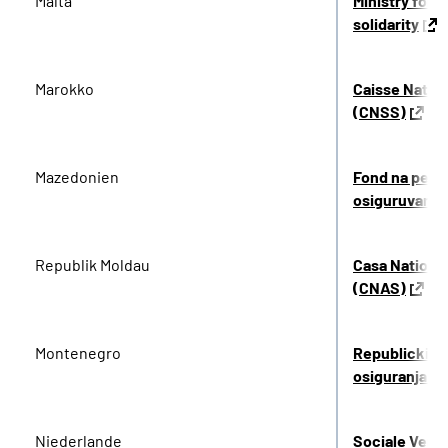
Malta
Ministry for t
solidarity
Marokko
Caisse Nation
(CNSS)
Mazedonien
Fond na penzi
osiguruvanj
Republik Moldau
Casa National
(CNAS)
Montenegro
Republicki fo
osiguranja C
Niederlande
Sociale Verz