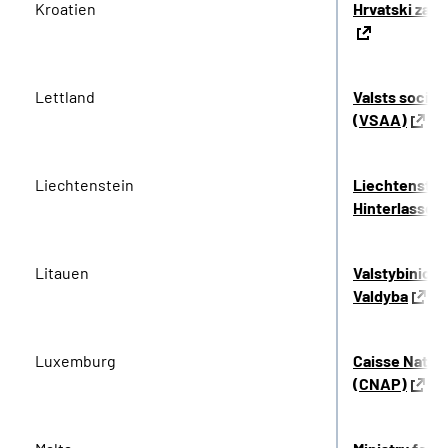
Kroatien
Hrvatski zavo
Lettland
Valsts social
(VSAA)
Liechtenstein
Liechtenstei
Hinterlassen
Litauen
Valstybinio S
Valdyba
Luxemburg
Caisse Natio
(CNAP)