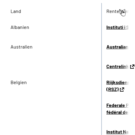
Land
Rentenversi
Albanien
Instituti i S
Australien
Australian G
Centrelink
Belgien
Riijksdienst 
(RSZ)
Federale Pen
fédéral des 
Institut Nati