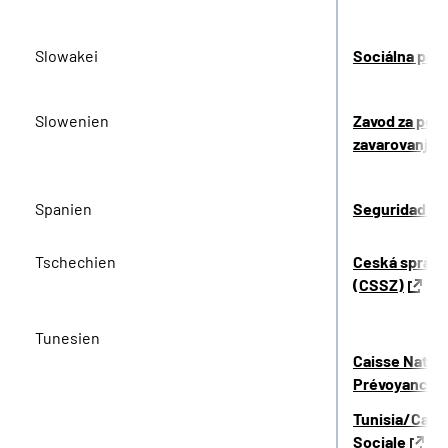
Slowakei
Sociálna pois
Slowenien
Zavod za poko
zavarovanje (
Spanien
Seguridad So
Tschechien
Ceská správa
(CSSZ)
Tunesien
Caisse Nation
Prévoyance 
Tunisia/Caiss
Sociale