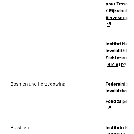
pour Travaill
/ Rijksinstit
Verzekeringe
Institut Nati
Invalidité (IN
Ziekte-en Inv
(RIZIV)
Bosnien und Herzegowina
Federalni zav
invalidsko os
Fond za penzi
Brasilien
Instituto Nac