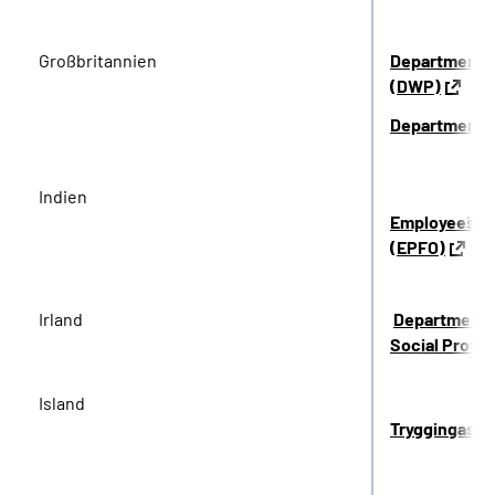
Großbritannien
Department f
(DWP)
Department 
Indien
Employee´s P
(EPFO)
Irland
Department o
Social Protec
Island
Tryggingastof