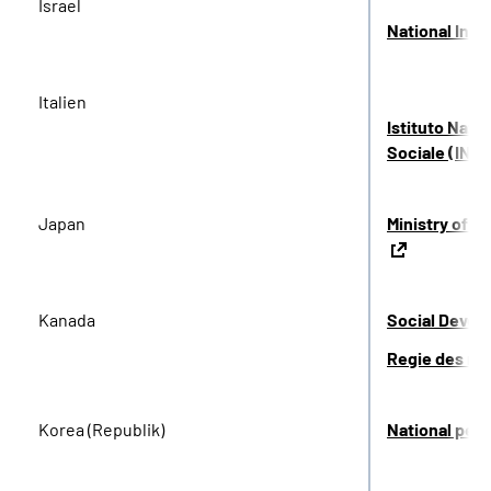
Israel
National Insu
Italien
Istituto Nazi
Sociale (INP
Japan
Ministry of H
Kanada
Social Devel
Regie des re
Korea (Republik)
National pens