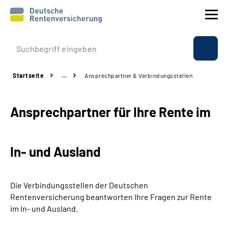
Prävention
Startseite
…
Ansprechpartner & Verbindungsstellen
Reha
Ansprechpartner für Ihre Rente im
Rente
Beratung & Kontakt
In- und Ausland
Experten
Die Verbindungsstellen der Deutschen
Über uns & Presse
Rentenversicherung beantworten Ihre Fragen zur Rente
im In- und Ausland.
Online-Services