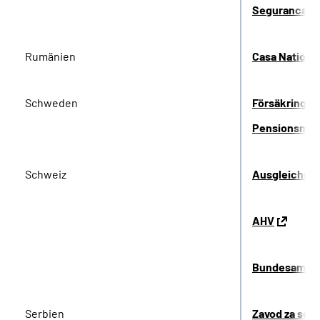
Seguranca So
Rumänien
Casa National
Schweden
Försäkringsk
Pensionsmyn
Schweiz
Ausgleichska
AHV
Bundesamt fü
Serbien
Zavod za soci