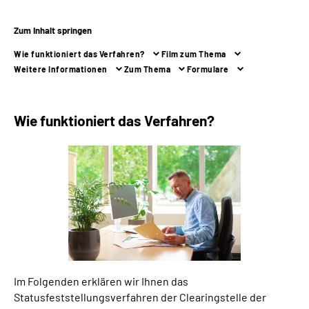
Zum Inhalt springen
Suche
Wie funktioniert das Verfahren?
Film zum Thema
Language
Weitere Informationen
Zum Thema
Formulare
Inhalte in Gebärdensprache (DGS)
Wie funktioniert das Verfahren?
Leichte Sprache
Mein Kundenportal
Im Folgenden erklären wir Ihnen das
Statusfeststellungsverfahren der Clearingstelle der