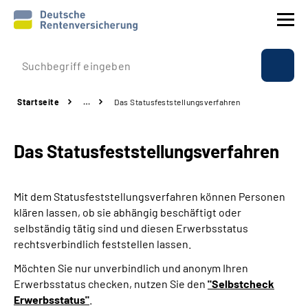
Prävention
Startseite
…
Das Statusfeststellungs­verfahren
Reha
Das Statusfeststellungs­verfahren
Rente
Beratung & Kontakt
Mit dem Statusfeststellungsverfahren können Personen
klären lassen, ob sie abhängig beschäftigt oder
Experten
selbständig tätig sind und diesen Erwerbsstatus
rechtsverbindlich feststellen lassen.
Über uns & Presse
Möchten Sie nur unverbindlich und anonym Ihren
Erwerbsstatus checken, nutzen Sie den
"Selbstcheck
Erwerbsstatus"
.
Online-Services