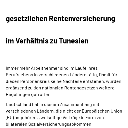
Suche
gesetzlichen Rentenversicherung
Language
im Verhältnis zu Tunesien
Inhalte in Gebärdensprache (DGS)
Leichte Sprache
Immer mehr Arbeitnehmer sind im Laufe ihres
Berufslebens in verschiedenen Ländern tätig. Damit für
diesen Personenkreis keine Nachteile entstehen, wurden
Mein Kundenportal
ergänzend zu den nationalen Rentengesetzen weitere
Regelungen getroffen.
Deutschland hat in diesem Zusammenhang mit
verschiedenen Ländern, die nicht der Europäischen Union
(
EU
) angehören, zweiseitige Verträge in Form von
bilateralen Sozialversicherungsabkommen