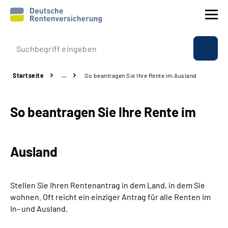
Prävention
Startseite
…
So beantragen Sie Ihre Rente im Ausland
Reha
So beantragen Sie Ihre Rente im
Rente
Beratung & Kontakt
Ausland
Experten
Stellen Sie Ihren Rentenantrag in dem Land, in dem Sie
Über uns & Presse
wohnen. Oft reicht ein einziger Antrag für alle Renten im
In- und Ausland.
Online-Services