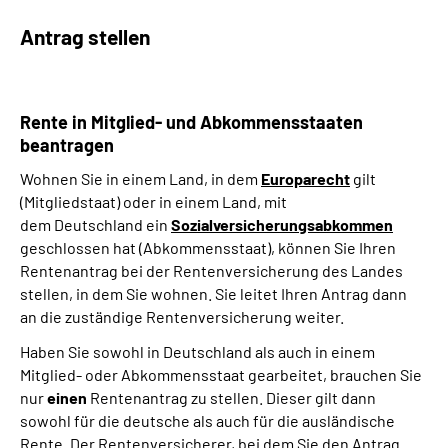
Antrag stellen
Suche
Language
Rente in Mitglied- und Abkommensstaaten
beantragen
Inhalte in Gebärdensprache (DGS)
Wohnen Sie in einem Land, in dem
Europarecht
gilt
(Mitgliedstaat) oder in einem Land, mit
Leichte Sprache
dem Deutschland ein
Sozialversicherungsabkommen
geschlossen hat (Abkommensstaat), können Sie Ihren
Rentenantrag bei der Rentenversicherung des Landes
stellen, in dem Sie wohnen. Sie leitet Ihren Antrag dann
Mein Kundenportal
an die zuständige Rentenversicherung weiter.
Haben Sie sowohl in Deutschland als auch in einem
Mitglied- oder Abkommensstaat gearbeitet, brauchen Sie
nur
einen
Rentenantrag zu stellen. Dieser gilt dann
sowohl für die deutsche als auch für die ausländische
Rente. Der Rentenversicherer, bei dem Sie den Antrag