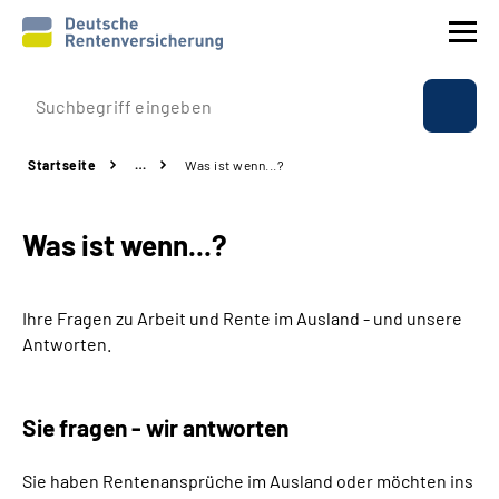
Prävention
Startseite
…
Was ist wenn...?
Reha
Was ist wenn...?
Rente
Beratung & Kontakt
Ihre Fragen zu Arbeit und Rente im Ausland - und unsere
Antworten.
Experten
Sie fragen - wir antworten
Über uns & Presse
Sie haben Rentenansprüche im Ausland oder möchten ins
Online-Services