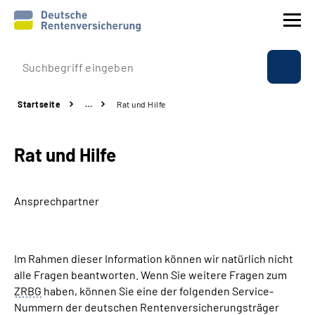
Prävention
Startseite
…
Rat und Hilfe
Reha
Rat und Hilfe
Rente
Beratung & Kontakt
Ansprechpartner
Experten
Im Rahmen dieser Information können wir natürlich nicht
Über uns & Presse
alle Fragen beantworten. Wenn Sie weitere Fragen zum
ZRBG
haben, können Sie eine der folgenden Service-
Nummern der deutschen Rentenversicherungsträger
Online-Services