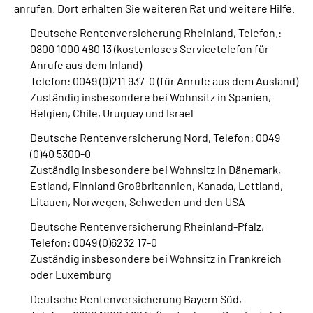
anrufen. Dort erhalten Sie weiteren Rat und weitere Hilfe.
Deutsche Rentenversicherung Rheinland, Telefon.:
Suche
0800 1000 480 13 (kostenloses Servicetelefon für
Anrufe aus dem Inland)
Language
Telefon: 0049 (0)211 937-0 (für Anrufe aus dem Ausland)
Zuständig insbesondere bei Wohnsitz in Spanien,
Inhalte in Gebärdensprache (DGS)
Belgien, Chile, Uruguay und Israel
Deutsche Rentenversicherung Nord, Telefon: 0049
Leichte Sprache
(0)40 5300-0
Zuständig insbesondere bei Wohnsitz in Dänemark,
Estland, Finnland Großbritannien, Kanada, Lettland,
Litauen, Norwegen, Schweden und den USA
Mein Kundenportal
Deutsche Rentenversicherung Rheinland-Pfalz,
Telefon: 0049 (0)6232 17-0
Zuständig insbesondere bei Wohnsitz in Frankreich
oder Luxemburg
Deutsche Rentenversicherung Bayern Süd,