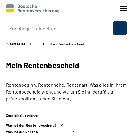
Prävention
Startseite
…
Mein Rentenbescheid
Reha
Mein Rentenbescheid
Rente
Beratung & Kontakt
Rentenbeginn, Rentenhöhe, Rentenart. Was alles in Ihrem
Rentenbescheid steht und warum Sie ihn sorgfältig
Experten
prüfen sollten. Lesen Sie mehr
.
Über uns & Presse
Zum Inhalt springen
Was ist der Rentenbescheid?
Online-Services
Was ist die Renten-