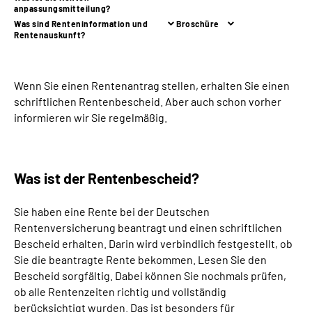
anpassungsmitteilung?
Was sind Renteninformation und
Broschüre
Suche
Rentenauskunft?
Language
Wenn Sie einen Rentenantrag stellen, erhalten Sie einen
schriftlichen Rentenbescheid. Aber auch schon vorher
Inhalte in Gebärdensprache (DGS)
informieren wir Sie regelmäßig.
Leichte Sprache
Was ist der Rentenbescheid?
Mein Kundenportal
Sie haben eine Rente
bei der Deutschen
Rentenversicherung beantragt
und einen
schriftlichen
Bescheid
erhalten
. Darin wird verbindlich festgestellt, ob
Sie die beantragte Rente bekommen.
Lesen Sie den
Bescheid sorgfältig.
Dabei können Sie nochmals prüfen,
ob alle Rentenzeiten richtig und vollständig
berücksichtigt wurden.
Das ist besonders für