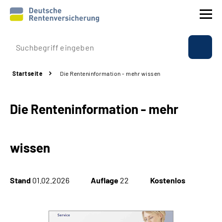
Prävention
Startseite
Die Renteninformation - mehr wissen
Reha
Die Renteninformation - mehr
Rente
Beratung & Kontakt
wissen
Experten
Stand
01.02.2026
Auflage
22
Kostenlos
Über uns & Presse
Online-Services