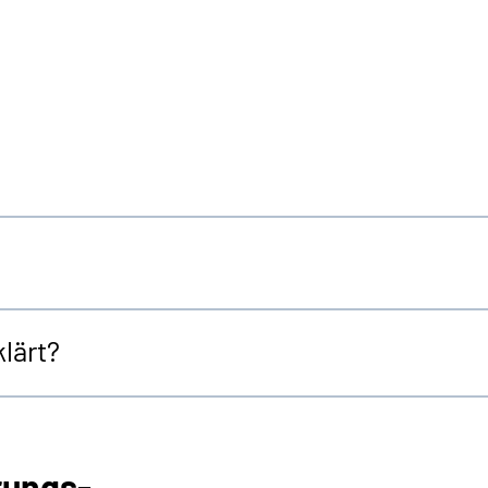
lärt?
rungs-