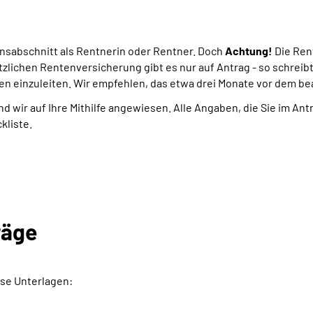
ensabschnitt als Rentnerin oder Rentner. Doch
Achtung!
Die Ren
tzlichen Rentenversicherung gibt es nur auf Antrag - so schreib
en einzuleiten. Wir empfehlen, das etwa drei Monate vor dem b
nd wir auf Ihre Mithilfe angewiesen. Alle Angaben, die Sie im An
kliste.
räge
se Unterlagen: