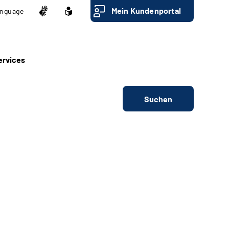
Mein Kundenportal
nguage
ervices
Suchen