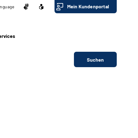
Mein Kundenportal
nguage
ervices
Suchen