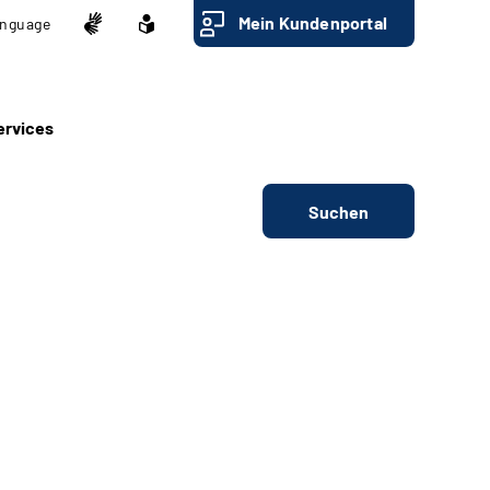
Mein Kundenportal
nguage
ervices
Suchen