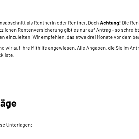
ensabschnitt als Rentnerin oder Rentner. Doch
Achtung!
Die Ren
tzlichen Rentenversicherung gibt es nur auf Antrag - so schreib
en einzuleiten. Wir empfehlen, das etwa drei Monate vor dem b
nd wir auf Ihre Mithilfe angewiesen. Alle Angaben, die Sie im An
kliste.
räge
se Unterlagen: