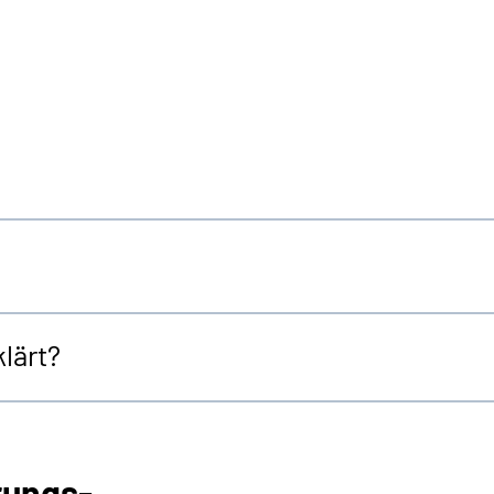
lärt?
rungs-