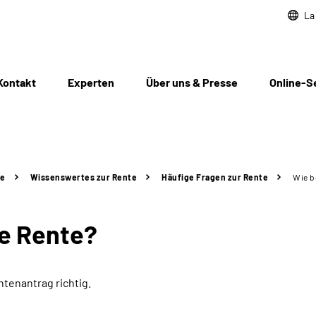
La
Kontakt
Experten
Über uns & Presse
Online-S
te
Wissenswertes zur Rente
Häufige Fragen zur Rente
Wie b
ne Rente?
ntenantrag richtig.