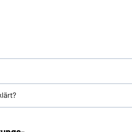
lärt?
rungs-