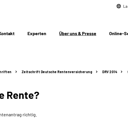
La
Kontakt
Experten
Über uns & Presse
Online-S
hriften
Zeitschrift Deutsche Rentenversicherung
DRV 2014
ne Rente?
ntenantrag richtig.