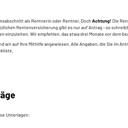
ensabschnitt als Rentnerin oder Rentner. Doch
Achtung!
Die Ren
tzlichen Rentenversicherung gibt es nur auf Antrag - so schreib
en einzuleiten. Wir empfehlen, das etwa drei Monate vor dem b
nd wir auf Ihre Mithilfe angewiesen. Alle Angaben, die Sie im An
kliste.
räge
se Unterlagen: