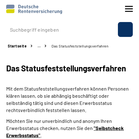
Prävention
Startseite
…
Das Statusfeststellungs­verfahren
Reha
Das Statusfeststellungs­verfahren
Rente
Beratung & Kontakt
Mit dem Statusfeststellungsverfahren können Personen
klären lassen, ob sie abhängig beschäftigt oder
Experten
selbständig tätig sind und diesen Erwerbsstatus
rechtsverbindlich feststellen lassen.
Über uns & Presse
Möchten Sie nur unverbindlich und anonym Ihren
Erwerbsstatus checken, nutzen Sie den
"Selbstcheck
Erwerbsstatus"
.
Online-Services