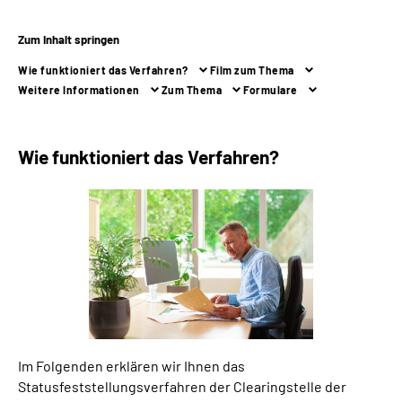
Zum Inhalt springen
Suche
Wie funktioniert das Verfahren?
Film zum Thema
Language
Weitere Informationen
Zum Thema
Formulare
Inhalte in Gebärdensprache (DGS)
Wie funktioniert das Verfahren?
Leichte Sprache
Mein Kundenportal
Im Folgenden erklären wir Ihnen das
Statusfeststellungsverfahren der Clearingstelle der