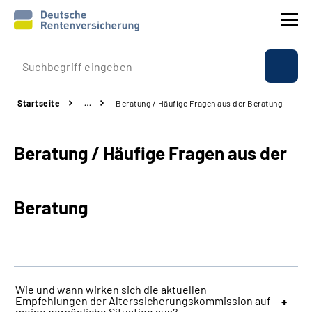
Prävention
Startseite
…
Beratung / Häufige Fragen aus der Beratung
Reha
Beratung / Häufige Fragen aus der
Rente
Beratung & Kontakt
Beratung
Experten
Über uns & Presse
Wie und wann wirken sich die aktuellen
Empfehlungen der Alterssicherungskommission auf
Online-Services
meine persönliche Situation aus?