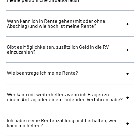
Suche
Wann kann ich in Rente gehen (mit oder ohne
Abschlag) und wie hoch ist meine Rente?
Language
Gibt es Möglichkeiten, zusätzlich Geld in die RV
Inhalte in Gebärdensprache (DGS)
einzuzahlen?
Leichte Sprache
Wie beantrage ich meine Rente?
Mein Kundenportal
Wer kann mir weiterhelfen, wenn ich Fragen zu
einem Antrag oder einem laufenden Verfahren habe?
Ich habe meine Rentenzahlung nicht erhalten, wer
kann mir helfen?