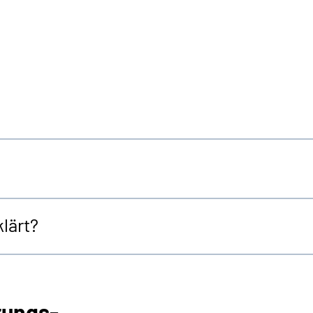
lärt?
rungs-