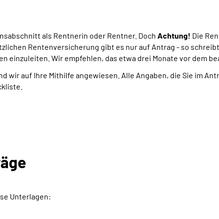
ensabschnitt als Rentnerin oder Rentner. Doch
Achtung!
Die Ren
tzlichen Rentenversicherung gibt es nur auf Antrag - so schreib
en einzuleiten. Wir empfehlen, das etwa drei Monate vor dem b
nd wir auf Ihre Mithilfe angewiesen. Alle Angaben, die Sie im An
kliste.
räge
se Unterlagen: