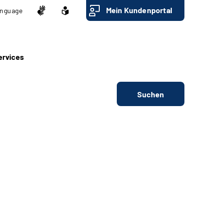
Mein Kundenportal
nguage
ervices
Suchen