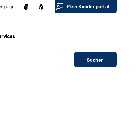
Mein Kundenportal
nguage
ervices
Suchen