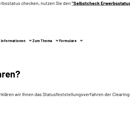
erbsstatus checken, nutzen Sie den
"Selbstcheck Erwerbsstatu
 Informationen
Zum Thema
Formulare
hren?
rklären wir Ihnen das Statusfeststellungsverfahren der Cleari