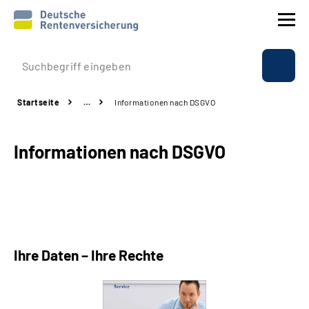
Prävention
Startseite
…
Informationen nach DSGVO
Reha
Informationen nach DSGVO
Rente
Beratung & Kontakt
Experten
Ihre Daten – Ihre Rechte
Über uns & Presse
Online-Services