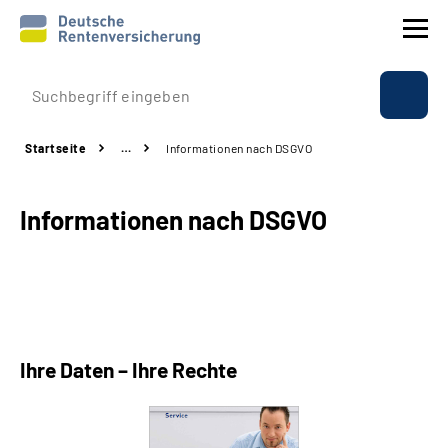
Prävention
Startseite
…
Informationen nach DSGVO
Reha
Informationen nach DSGVO
Rente
Beratung & Kontakt
Experten
Ihre Daten – Ihre Rechte
Über uns & Presse
Online-Services