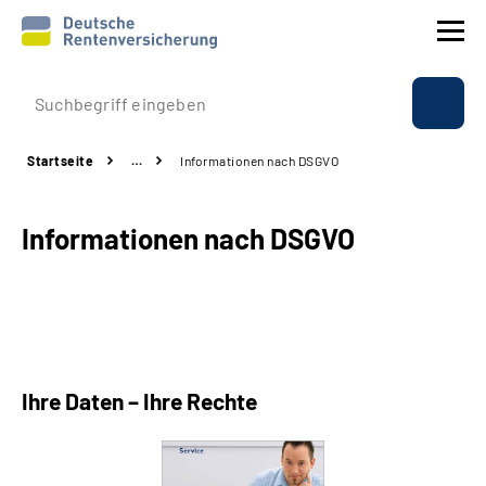
Prävention
Startseite
…
Informationen nach DSGVO
Reha
Informationen nach DSGVO
Rente
Beratung & Kontakt
Experten
Ihre Daten – Ihre Rechte
Über uns & Presse
Online-Services