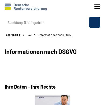
Prävention
Startseite
…
Informationen nach DSGVO
Reha
Informationen nach DSGVO
Rente
Beratung & Kontakt
Experten
Ihre Daten – Ihre Rechte
Über uns & Presse
Online-Services