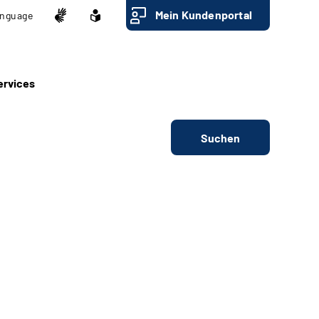
Mein Kundenportal
nguage
ervices
Suchen