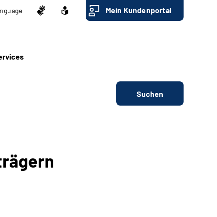
Mein Kundenportal
nguage
ervices
Suchen
trägern