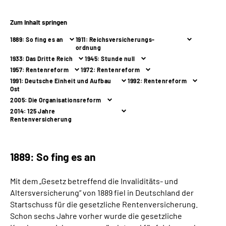
Zum Inhalt springen
Suche
1889: So fing es an
1911: Reichsversicherungs-
ordnung
Language
1933: Das Dritte Reich
1945: Stunde null
1957: Rentenreform
1972: Rentenreform
Inhalte in Gebärdensprache (DGS)
1991: Deutsche Einheit und Aufbau
1992: Rentenreform
Ost
2005: Die Organisationsreform
Leichte Sprache
2014: 125 Jahre
Rentenversicherung
Mein Kundenportal
1889: So fing es an
Mit dem „Gesetz betreffend die Invaliditäts- und
Altersversicherung“ von 1889 fiel in Deutschland der
Startschuss für die gesetzliche Rentenversicherung.
Schon sechs Jahre vorher wurde die gesetzliche