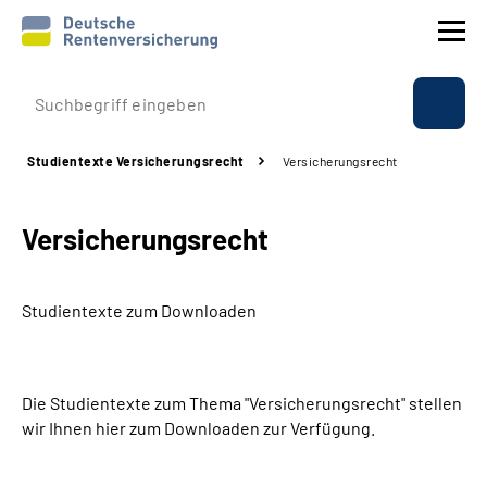
Prävention
Studientexte Versicherungsrecht
Versicherungsrecht
Reha
Versicherungsrecht
Rente
Beratung & Kontakt
Studientexte zum Downloaden
Experten
Die Studientexte zum Thema "Versicherungsrecht" stellen
Über uns & Presse
wir Ihnen hier zum Downloaden zur Verfügung.
Online-Services