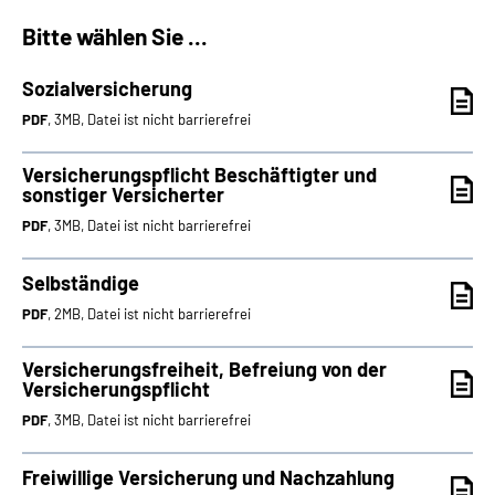
Bitte wählen Sie ...
Suche
Sozialversicherung
Language
PDF
, 3MB, Datei ist nicht barrierefrei
Inhalte in Gebärdensprache (DGS)
Versicherungspflicht Beschäftigter und
sonstiger Versicherter
PDF
, 3MB, Datei ist nicht barrierefrei
Leichte Sprache
Selbständige
PDF
, 2MB, Datei ist nicht barrierefrei
Mein Kundenportal
Versicherungsfreiheit, Befreiung von der
Versicherungspflicht
PDF
, 3MB, Datei ist nicht barrierefrei
Freiwillige Versicherung und Nachzahlung