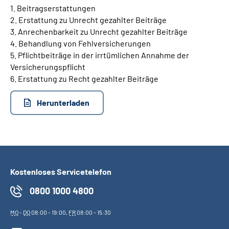
1. Beitragserstattungen
2. Erstattung zu Unrecht gezahlter Beiträge
Suche
3. Anrechenbarkeit zu Unrecht gezahlter Beiträge
4. Behandlung von Fehlversicherungen
Language
5. Pflichtbeiträge in der irrtümlichen Annahme der
Versicherungspflicht
6. Erstattung zu Recht gezahlter Beiträge
Inhalte in Gebärdensprache (DGS)
Herunterladen
Leichte Sprache
Mein Kundenportal
Kostenloses Servicetelefon
0800 1000 4800
MO
-
DO
08:00 - 19:00,
FR
08:00 - 15:30