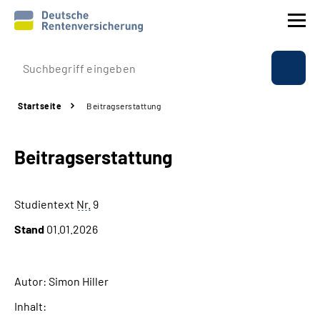
Prävention
Startseite
Beitragserstattung
Reha
Beitragserstattung
Rente
Beratung & Kontakt
Studientext
Nr.
9
Stand
01.01.2026
Experten
Über uns & Presse
Autor: Simon Hiller
Inhalt:
Online-Services