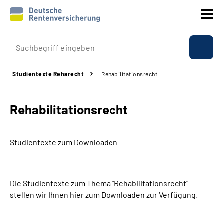
Prävention
Studientexte Reharecht
Rehabilitationsrecht
Reha
Rehabilitationsrecht
Rente
Beratung & Kontakt
Studientexte zum Downloaden
Experten
Die Studientexte zum Thema "Rehabilitationsrecht"
Über uns & Presse
stellen wir Ihnen hier zum Downloaden zur Verfügung.
Online-Services