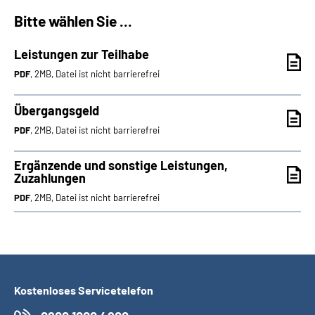
Bitte wählen Sie ...
Suche
Leistungen zur Teilhabe
Language
PDF
, 2MB, Datei ist nicht barrierefrei
Inhalte in Gebärdensprache (DGS)
Übergangsgeld
PDF
, 2MB, Datei ist nicht barrierefrei
Leichte Sprache
Ergänzende und sonstige Leistungen,
Zuzahlungen
PDF
, 2MB, Datei ist nicht barrierefrei
Mein Kundenportal
Kostenloses Servicetelefon