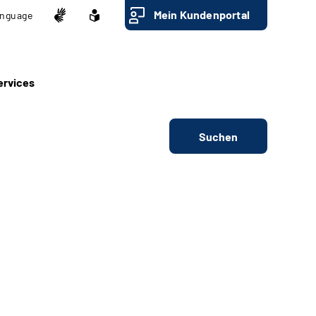
Mein Kundenportal
nguage
ervices
Suchen