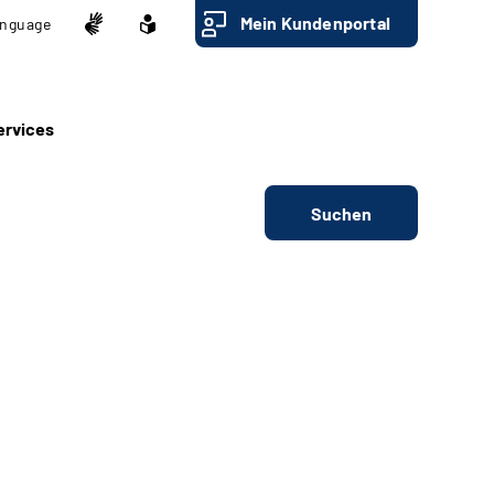
Mein Kundenportal
nguage
ervices
Suchen