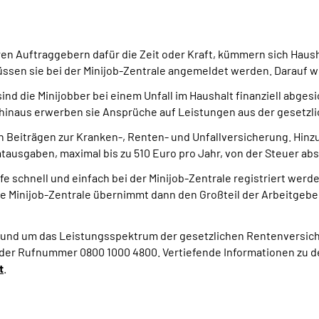
n Auftraggebern dafür die Zeit oder Kraft, kümmern sich Haushal
müssen sie bei der Minijob-Zentrale angemeldet werden. Darauf 
 sind die Minijobber bei einem Unfall im Haushalt finanziell abg
r hinaus erwerben sie Ansprüche auf Leistungen aus der gesetz
an Beiträgen zur Kranken-, Renten- und Unfallversicherung. Hin
ausgaben, maximal bis zu 510 Euro pro Jahr, von der Steuer ab
fe schnell und einfach bei der Minijob-Zentrale registriert wer
ie Minijob-Zentrale übernimmt dann den Großteil der Arbeitgebe
rund um das Leistungsspektrum der gesetzlichen Rentenversich
r der Rufnummer 0800 1000 4800. Vertiefende Informationen zu
t
.