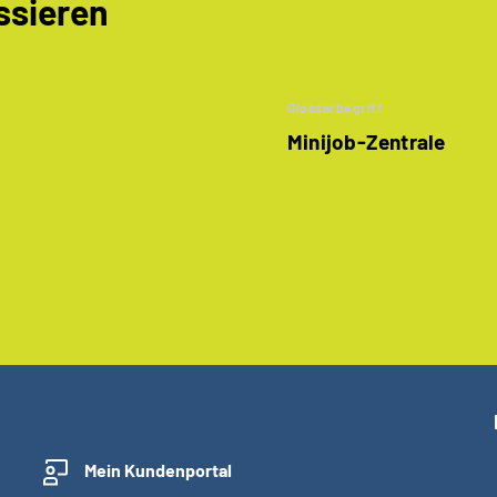
ssieren
Glossarbegriff
Minijob-Zentrale
Mein Kundenportal