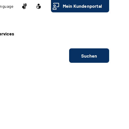
Mein Kundenportal
nguage
ervices
Suchen