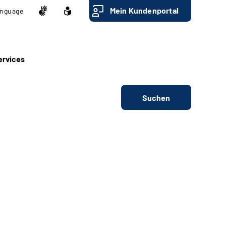
Mein Kundenportal
nguage
ervices
Suchen