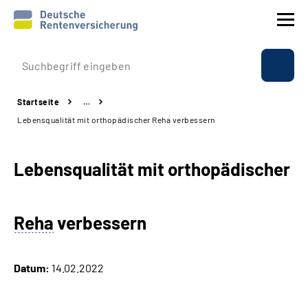
Prävention
Startseite
…
Reha
Lebensqualität mit orthopädischer Reha verbessern
Rente
Lebensqualität mit orthopädischer
Beratung & Kontakt
Reha
verbessern
Experten
Über uns & Presse
Datum:
14.02.2022
Online-Services