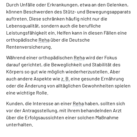
Durch Unfälle oder Erkrankungen, etwa an den Gelenken,
können Beschwerden des Stütz- und Bewegungsapparats
Suche
auftreten. Diese schränken häufig nicht nur die
Lebensqualität, sondern auch die berufliche
Language
Leistungsfähigkeit ein. Helfen kann in diesen Fällen eine
orthopädische
Reha
über die Deutsche
Rentenversicherung.
Inhalte in Gebärdensprache (DGS)
Während einer orthopädischen
Reha
wird der Fokus
Leichte Sprache
darauf gerichtet, die Beweglichkeit und Stabilität des
Körpers so gut wie möglich wiederherzustellen. Aber
auch andere Aspekte wie
z. B.
eine gesunde Ernährung
oder die Änderung von alltäglichen Gewohnheiten spielen
Mein Kundenportal
eine wichtige Rolle.
Kunden, die Interesse an einer
Reha
haben, sollten sich
vor der Antragsstellung, mit ihrem behandelnden Arzt
über die Erfolgsaussichten einer solchen Maßnahme
unterhalten.