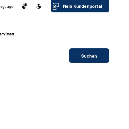
Mein Kundenportal
nguage
ervices
Suchen