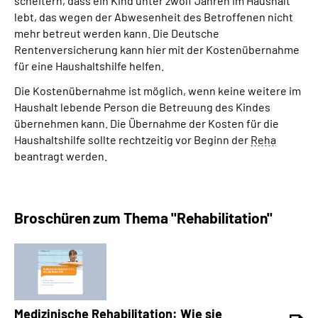
scheitern, dass ein Kind unter zwölf Jahren im Haushalt
lebt, das wegen der Abwesenheit des Betroffenen nicht
mehr betreut werden kann. Die Deutsche
Suche
Rentenversicherung kann hier mit der Kostenübernahme
für eine Haushaltshilfe helfen.
Language
Die Kostenübernahme ist möglich, wenn keine weitere im
Haushalt lebende Person die Betreuung des Kindes
Inhalte in Gebärdensprache (DGS)
übernehmen kann. Die Übernahme der Kosten für die
Haushaltshilfe sollte rechtzeitig vor Beginn der
Reha
Leichte Sprache
beantragt werden.
Mein Kundenportal
Broschüren zum Thema "Rehabilitation"
Medizinische Rehabilitation: Wie sie