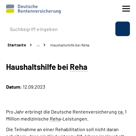
Prävention
Startseite
…
Haushaltshilfe bei Reha
Reha
Haushaltshilfe bei
Reha
Rente
Beratung & Kontakt
Datum:
12.09.2023
Experten
Pro Jahr erbringt die Deutsche Rentenversicherung
ca.
1
Über uns & Presse
Million medizinische
Reha
-Leistungen.
Die Teilnahme an einer Rehabilitation soll nicht daran
Online-Services