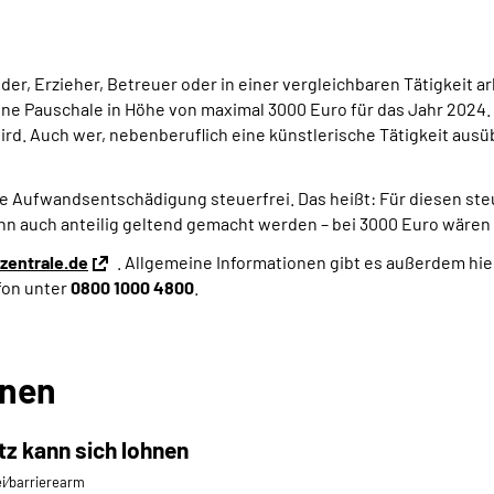
der, Erzieher, Betreuer oder in einer vergleichbaren Tätigkeit 
eine Pauschale in Höhe von maximal 3000 Euro für das Jahr 2024.
wird. Auch wer, nebenberuflich eine künstlerische Tätigkeit ausü
te Aufwandsentschädigung steuerfrei. Das heißt: Für diesen ste
nn auch anteilig geltend gemacht werden – bei 3000 Euro wären 
zentrale.de
. Allgemeine Informationen gibt es außerdem hi
fon unter
0800 1000 4800
.
onen
tz kann sich lohnen
ei⁄barrierearm