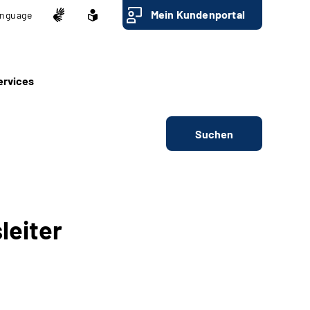
Mein Kundenportal
nguage
ervices
Suchen
leiter