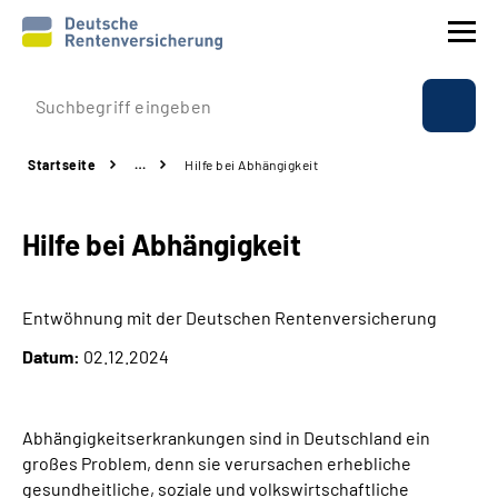
Prävention
Startseite
…
Hilfe bei Abhängigkeit
Reha
Hilfe bei Abhängigkeit
Rente
Beratung & Kontakt
Entwöhnung mit der Deutschen Rentenversicherung
Datum:
02.12.2024
Experten
Über uns & Presse
Abhängigkeitserkrankungen sind in Deutschland ein
großes Problem, denn sie verursachen erhebliche
gesundheitliche, soziale und volkswirtschaftliche
Online-Services