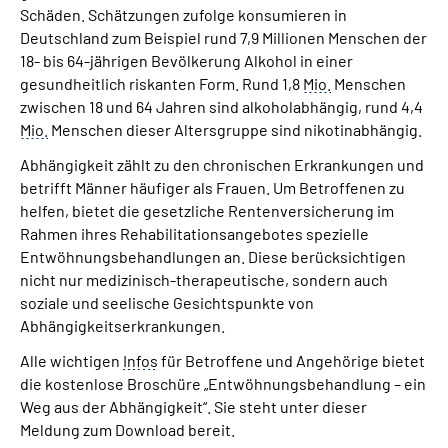
Schäden. Schätzungen zufolge konsumieren in
Deutschland zum Beispiel rund 7,9 Millionen Menschen der
Suche
18- bis 64-jährigen Bevölkerung Alkohol in einer
gesundheitlich riskanten Form. Rund 1,8
Mio.
Menschen
Language
zwischen 18 und 64 Jahren sind alkoholabhängig, rund 4,4
Mio.
Menschen dieser Altersgruppe sind nikotinabhängig.
Inhalte in Gebärdensprache (DGS)
Abhängigkeit zählt zu den chronischen Erkrankungen und
betrifft Männer häufiger als Frauen. Um Betroffenen zu
Leichte Sprache
helfen, bietet die gesetzliche Rentenversicherung im
Rahmen ihres Rehabilitationsangebotes spezielle
Entwöhnungsbehandlungen an. Diese berücksichtigen
nicht nur medizinisch-therapeutische, sondern auch
Mein Kundenportal
soziale und seelische Gesichtspunkte von
Abhängigkeitserkrankungen.
Alle wichtigen
Infos
für Betroffene und Angehörige bietet
die kostenlose Broschüre „Entwöhnungsbehandlung – ein
Weg aus der Abhängigkeit“. Sie steht unter dieser
Meldung zum Download bereit.