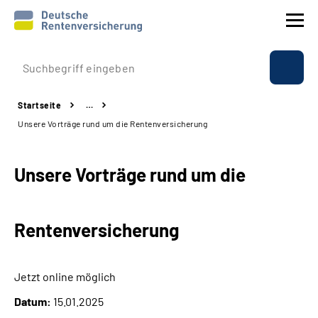
Prävention
Startseite
…
Reha
Unsere Vorträge rund um die Rentenversicherung
Rente
Unsere Vorträge rund um die
Beratung & Kontakt
Rentenversicherung
Experten
Über uns & Presse
Jetzt online möglich
Datum:
15.01.2025
Online-Services