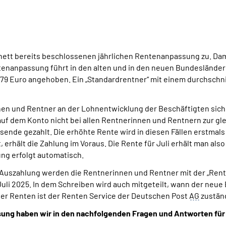
nett bereits beschlossenen jährlichen Rentenanpassung zu. Dam
entenanpassung führt in den alten und in den neuen Bundeslände
,79 Euro angehoben. Ein „Standardrentner“ mit einem durchschn
en und Rentner an der Lohnentwicklung der Beschäftigten sicher
uf dem Konto nicht bei allen Rentnerinnen und Rentnern zur glei
ende gezahlt. Die erhöhte Rente wird in diesen Fällen erstmal
 erhält die Zahlung im Voraus. Die Rente für Juli erhält man als
ng erfolgt automatisch.
 Auszahlung werden die Rentnerinnen und Rentner mit der „Rent
3. Juli 2025. In dem Schreiben wird auch mitgeteilt, wann der neu
r Renten ist der Renten Service der Deutschen Post
AG
zustän
ssung haben wir in den nachfolgenden Fragen und Antworten
für