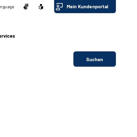
Mein Kundenportal
nguage
ervices
Suchen