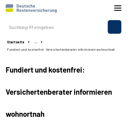
Prävention
Startseite
…
Reha
Fundiert und kostenfrei: Versichertenberater informieren wohnortnah
Rente
Fundiert und kostenfrei:
Beratung & Kontakt
Versichertenberater informieren
Experten
Über uns & Presse
wohnortnah
Online-Services