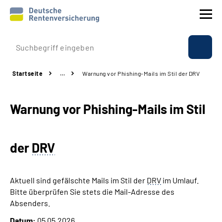
Prävention
Startseite
…
Warnung vor Phishing-Mails im Stil der DRV
Reha
Warnung vor Phishing-Mails im Stil
Rente
Beratung & Kontakt
der
DRV
Experten
Aktuell sind gefälschte Mails im Stil der
DRV
im Umlauf.
Über uns & Presse
Bitte überprüfen Sie stets die Mail-Adresse des
Absenders.
Online-Services
Datum:
05.05.2026