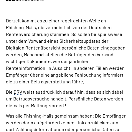
Suche
Derzeit kommt es zu einer regelrechten Welle an
Phishing-Mails, die vermeintlich von der Deutschen
Language
Rentenversicherung stammen. So sollen beispielsweise
unter dem Vorwand eines Sicherheitsupdates der
Inhalte in Gebärdensprache (DGS)
Digitalen Rentenübersicht persönliche Daten eingegeben
werden. Manchmal stellen die Betrüger den Versand
wichtiger Dokumente, wie der jährlichen
Leichte Sprache
Renteninformation, in Aussicht. In anderen Fällen werden
Empfänger über eine angebliche Fehlbuchung informiert,
die zu einer Beitragserstattung führe.
Mein Kundenportal
Die
DRV
weist ausdrücklich darauf hin, dass es sich dabei
um Betrugsversuche handelt. Persönliche Daten werden
niemals per Mail angefordert!
Was alle Phishing-Mails gemeinsam haben: Die Empfänger
werden darin aufgefordert, einen Link anzuklicken, um
dort Zahlungsinformationen oder persönliche Daten zu