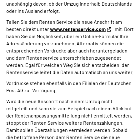
unabhängig davon, ob der Umzug innerhalb Deutschlands
oder ins Ausland erfolgt.
Suche
Teilen Sie dem Renten Service die neue Anschrift am
besten direkt unter
www.rentenservice.com
mit. Dort
Language
haben Sie die Möglichkeit, über ein Online-Formular Ihre
Adressänderung vorzunehmen. Alternativ können die
Inhalte in Gebärdensprache (DGS)
entsprechenden Vordrucke aber auch heruntergeladen
und dem Rentenservice unterschrieben zugesendet
werden. Egal für welchen Weg Sie sich entscheiden, der
Leichte Sprache
Rentenservice leitet die Daten automatisch an uns weiter.
Vordrucke stehen ebenfalls in den Filialen der Deutschen
Post AG zur Verfügung.
Mein Kundenportal
Wird die neue Anschrift nach einem Umzug nicht
mitgeteilt und kann sie zum Beispiel nach einem Rücklauf
der Rentenanpassungsmitteilung nicht ermittelt werden,
stoppt der Renten Service weitere Rentenzahlungen.
Damit sollen Überzahlungen vermieden werden. Sobald
die betroffene Person dem Renten Service die neue