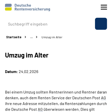
Prävention
Startseite
…
Umzug im Alter
Reha
Umzug im Alter
Rente
Beratung & Kontakt
Datum:
24.02.2026
Experten
Bei einem Umzug sollten Rentnerinnen und Rentner daran
Über uns & Presse
denken, auch dem Renten Service der Deutschen Post
AG
ihre neue Adresse mitzuteilen, da Rentenzahlungen durch
die Deutsche Post
AG
überwiesen werden. Dies gilt
Online-Services