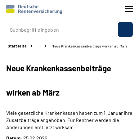
Prävention
Startseite
…
Neue Krankenkassenbeiträge wirken ab März
Reha
Neue Krankenkassenbeiträge
Rente
Beratung & Kontakt
wirken ab März
Experten
Viele gesetzliche Krankenkassen haben zum 1. Januar ihre
Über uns & Presse
Zusatzbeiträge angehoben. Für Rentner werden die
Änderungen erst jetzt wirksam.
Online-Services
Datum:
25.02.2026