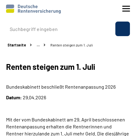
Prävention
Startseite
…
Renten steigen zum 1. Juli
Reha
Renten steigen zum 1. Juli
Rente
Beratung & Kontakt
Bundeskabinett beschließt Rentenanpassung 2026
Datum:
29.04.2026
Experten
Über uns & Presse
Mit der vom Bundeskabinett am 29. April beschlossenen
Rentenanpassung erhalten die Rentnerinnen und
Rentner hierzulande zum 1. Juli mehr Geld. Die diesjährige
Online-Services