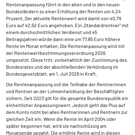
Rentenanpassung führt in den alten und in den neuen
Bundesländern zu einer Erhöhung der Renten um 4,24
Suche
Prozent. Der aktuelle Rentenwert wird damit von 40,79
Euro auf 42,52 Euro angehoben. Ein „Standardrentner“ mit
Language
einem durchschnittlichen Verdienst und 45
Beitragsjahren würde dann eine um 77,85 Euro höhere
Rente im Monat erhalten. Die Rentenanpassung wird mit
Inhalte in Gebärdensprache (DGS)
der Rentenwertbestimmungsverordnung 2026
umgesetzt. Diese tritt, vorbehaltlich der Zustimmung des
Leichte Sprache
Bundesrates und der abschließenden Verkündung im
Bundesgesetzblatt, am 1. Juli 2026 in Kraft.
Die Rentenanpassung soll die Teilhabe der Rentnerinnen
Mein Kundenportal
und Rentner an der Lohnentwicklung der Beschäftigten
sichern. Seit 2023 gilt für die gesamte Bundesrepublik ein
einheitlicher Anpassungswert. Jedoch geht das Plus auf
dem Konto nicht bei allen Rentnerinnen und Rentnern zur
gleichen Zeit ein. Wenn die Rente im April 2004 oder
später begonnen hat, wird sie nachschüssig am
Monatsende gezahlt. Die erhöhte Rente wird in diesen