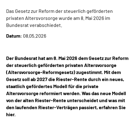
Das Gesetz zur Reform der steuerlich geförderten
Suche
privaten Altersvorsorge wurde am 8. Mai 2026 im
Bundesrat verabschiedet.
Language
Datum:
08.05.2026
Inhalte in Gebärdensprache (DGS)
Der Bundesrat hat am 8. Mai 2026 dem Gesetz zur Reform
Leichte Sprache
der steuerlich geförderten privaten Altersvorsorge
(Altersvorsorge-Reformgesetz) zugestimmt. Mit dem
Gesetz soll ab 2027 die Riester-Rente durch ein neues,
staatlich gefördertes Modell für die private
Mein Kundenportal
Altersvorsorge reformiert werden. Was das neue Modell
von der alten Riester-Rente unterscheidet und was mit
den laufenden Riester-Verträgen passiert, erfahren Sie
hier.