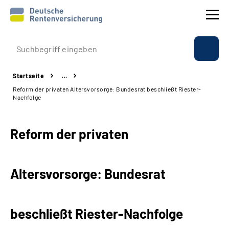
Prävention
Startseite
…
Reha
Reform der privaten Altersvorsorge: Bundesrat beschließt Riester-
Nachfolge
Rente
Reform der privaten
Beratung & Kontakt
Experten
Altersvorsorge: Bundesrat
Über uns & Presse
beschließt Riester-Nachfolge
Online-Services