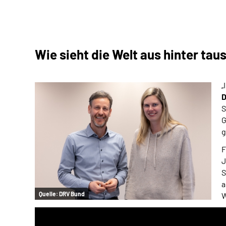
Wie sieht die Welt aus hinter ta
„
D
S
G
g
F
J
S
a
Quelle:
DRV Bund
W
Au
Pl