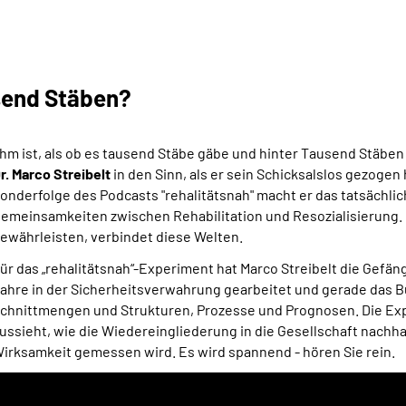
usend Stäben?
Ihm ist, als ob es tausend Stäbe gäbe und hinter Tausend Stäben
r. Marco Streibelt
in den Sinn, als er sein Schicksalslos gezogen 
onderfolge des Podcasts "rehalitätsnah" macht er das tatsächlic
emeinsamkeiten zwischen Rehabilitation und Resozialisierung. D
ewährleisten, verbindet diese Welten.
ür das „rehalitätsnah“-Experiment hat Marco Streibelt die Gefä
ahre in der Sicherheitsverwahrung gearbeitet und gerade das Buc
chnittmengen und Strukturen, Prozesse und Prognosen. Die Exper
ussieht, wie die Wiedereingliederung in die Gesellschaft nachha
irksamkeit gemessen wird. Es wird spannend - hören Sie rein.
dio-
ayer