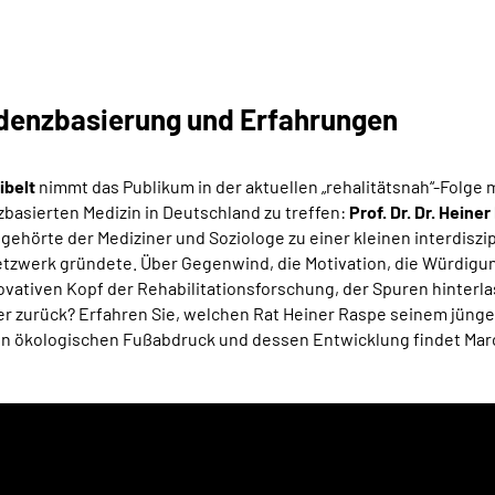
idenzbasierung und Erfahrungen
ibelt
nimmt das Publikum in der aktuellen „rehalitätsnah“-Folge m
basierten Medizin in Deutschland zu treffen:
Prof. Dr. Dr. Heine
gehörte der Mediziner und Soziologe zu einer kleinen interdiszi
etzwerk gründete. Über Gegenwind, die Motivation, die Würdigu
ovativen Kopf der Rehabilitationsforschung, der Spuren hinter
kt er zurück? Erfahren Sie, welchen Rat Heiner Raspe seinem jün
en ökologischen Fußabdruck und dessen Entwicklung findet Marco