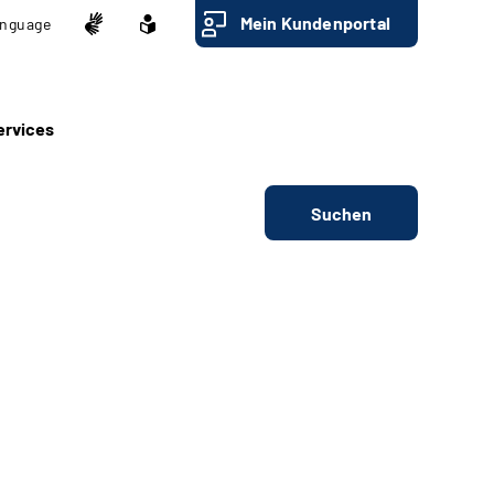
Mein Kundenportal
nguage
ervices
Suchen