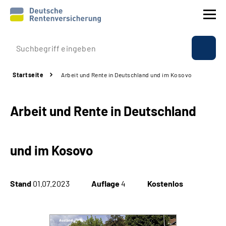
Prävention
Startseite
Arbeit und Rente in Deutschland und im Kosovo
Reha
Arbeit und Rente in Deutschland
Rente
Beratung & Kontakt
und im Kosovo
Experten
Stand
01.07.2023
Auflage
4
Kostenlos
Über uns & Presse
Online-Services