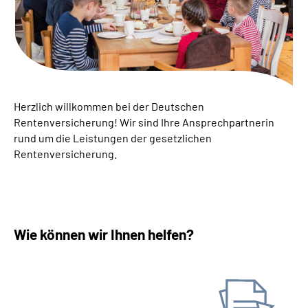
Suche
Language
Inhalte in Gebärdensprache (DGS)
Herzlich willkommen bei der Deutschen
Rentenversicherung! ­Wir sind Ihre Ansprechpartnerin
rund um die Leistungen der gesetzlichen
Leichte Sprache
Rentenversicherung.
Mein Kundenportal
Wie können wir Ihnen helfen?
Antrag stellen